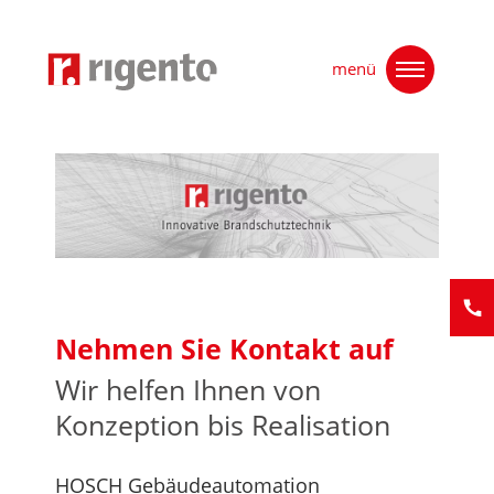
Skip
Home
»
Gebaeudeautomation
»
Bestellung
to
menü
content
Nehmen Sie Kontakt auf
Kontak
Wir helfen Ihnen von
Konzeption bis Realisation
HOSCH Gebäudeautomation