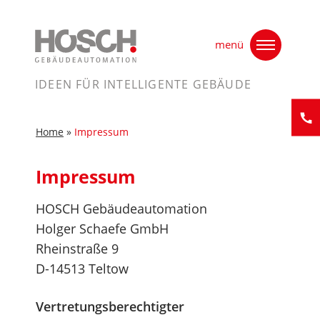
Skip
Home
»
Impressum
to
menü
content
IDEEN FÜR INTELLIGENTE GEBÄUDE
Home
»
Impressum
Kontak
Impressum
HOSCH Gebäudeautomation
Holger Schaefe GmbH
Rheinstraße 9
D-14513 Teltow
Vertretungsberechtigter