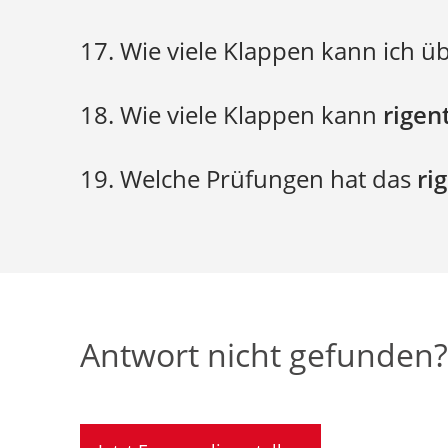
rigento
17. Wie viele Klappen kann ich 
rigento
18. Wie viele Klappen kann
rigen
19. Welche Prüfungen hat das
ri
rigento
EMV-Prüfung
Vibrationsprüfung
Antwort nicht gefunden?
Federhammerprüfung
Klimatests