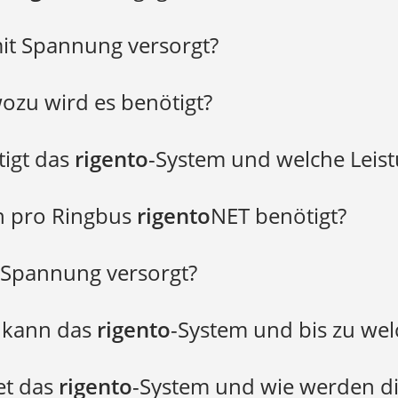
rigento
it Spannung versorgt?
ozu wird es benötigt?
rigent
tigt das
rigento
-System und welche Leis
rigento
rigent
n pro Ringbus
rigento
NET benötigt?
Download-Bereich
Download-Bere
t Spannung versorgt?
rigento
atenblatt System BSK
 kann das
rigento
-System und bis zu we
et das
rigento
-System und wie werden di