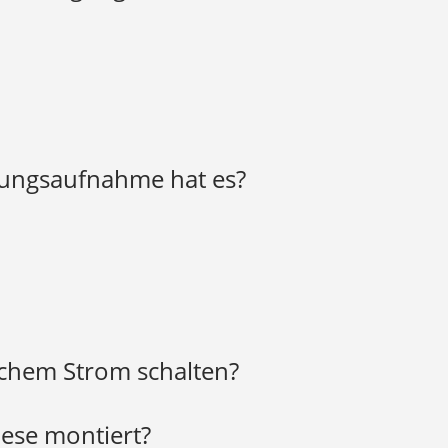
rigento
o
tungsaufnahme hat es?
o
rigento
rigento
ich
lchem Strom schalten?
ese montiert?