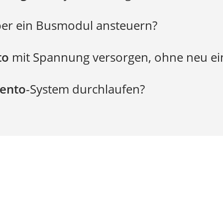
rigento
über ein Busmodul ansteuern?
to
mit Spannung versorgen, ohne neu ei
gento
-System durchlaufen?