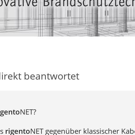
direkt beantwortet
igento
NET?
us
rigento
NET gegenüber klassischer Kab