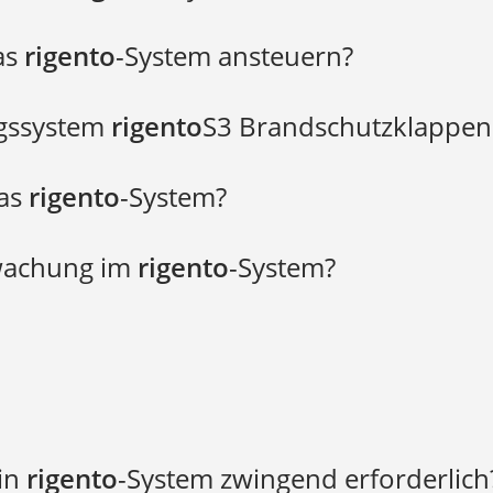
as
rigento
-System ansteuern?
gssystem
rigento
S3 Brandschutzklappen
das
rigento
-System?
rwachung im
rigento
-System?
rigento
rigento
rige
rigento
ein
rigento
-System zwingend erforderlich
rigento