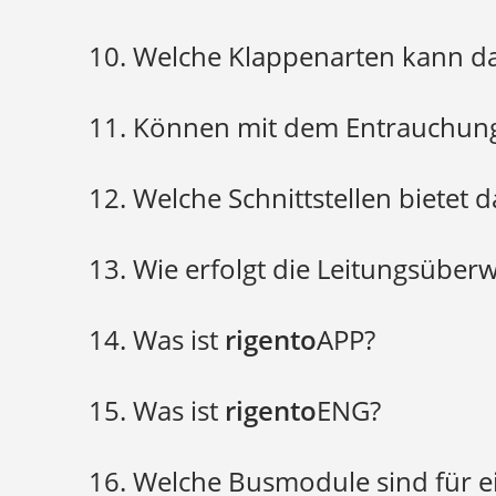
10. Welche Klappenarten kann d
rigento
11. Können mit dem Entrauchun
rigento
12. Welche Schnittstellen bietet 
rigento
13. Wie erfolgt die Leitungsübe
rigento
14. Was ist
rigento
APP?
rigento
rigento
15. Was ist
rigento
ENG?
rigento
rigento
16. Welche Busmodule sind für 
rigento