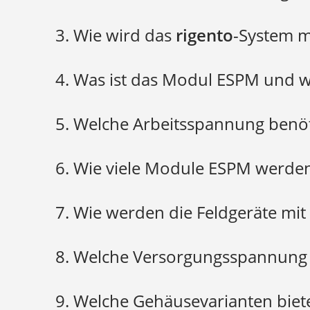
3. Wie wird das
rigento
-System m
rigento
4. Was ist das Modul ESPM und w
rigento
5. Welche Arbeitsspannung benö
6. Wie viele Module ESPM werde
rigento
rigento
7. Wie werden die Feldgeräte mi
rigento
Produktdatenblatt System S3
Produktd
8. Welche Versorgungsspannung
9. Welche Gehäusevarianten biet
rigento