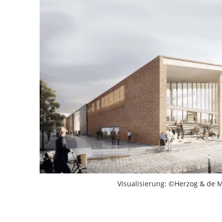
Service
Kö
Le
Nü
Pf
Po
Visualisierung: ©Herzog & de 