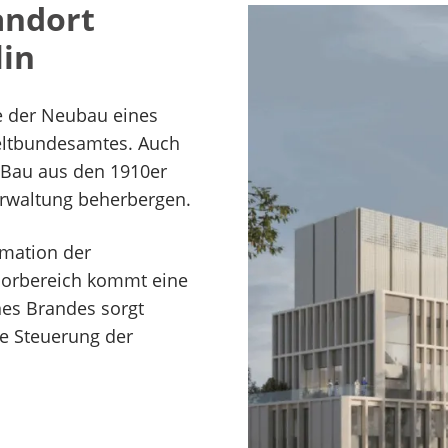
andort
lin
de der Neubau eines
ltbundesamtes. Auch
 Bau aus den 1910er
erwaltung beherbergen.
omation der
borbereich kommt eine
nes Brandes sorgt
ge Steuerung der