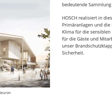
bedeutende Sammlung d
ln
ipzig
HOSCH realisiert in die
Primäranlagen und die 
rnberg
Klima für die sensible
affenhofen
für die Gäste und Mitar
tsdam
unser Brandschutzkla
Sicherheit.
Meuron