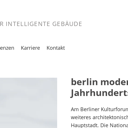
ÜR INTELLIGENTE GEBÄUDE
renzen
Karriere
Kontakt
te
ersicht
Jobportal
d
rlin
Professionals
berlin mode
ungen
nn
Ausbildung &
Jahrhunderts
Studium
esden
Initiativbewerbung
sseldorf
Am
Berliner
Kulturforu
lle
weiteres architektonisch
Hauptstadt. Die Nationa
mburg