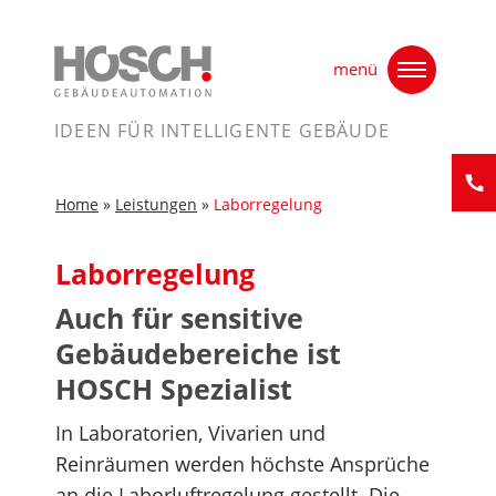
Skip
Home
»
Leistungen
»
Laborregelung
to
menü
content
IDEEN FÜR INTELLIGENTE GEBÄUDE
Home
»
Leistungen
»
Laborregelung
Kontak
Laborregelung
Auch für sensitive
Gebäudebereiche ist
HOSCH Spezialist
In Laboratorien, Vivarien und
Reinräumen werden höchste Ansprüche
an die Laborluftregelung gestellt. Die