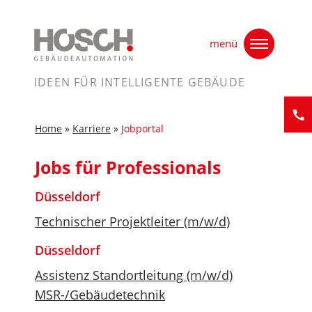
Skip
Home
»
Karriere
»
Jobportal
to
menü
content
IDEEN FÜR INTELLIGENTE GEBÄUDE
Home
»
Karriere
»
Jobportal
Kontak
Jobs für Professionals
Düsseldorf
Technischer Projektleiter (m/w/d)
Düsseldorf
Assistenz Standortleitung (m/w/d)
MSR-/Gebäudetechnik