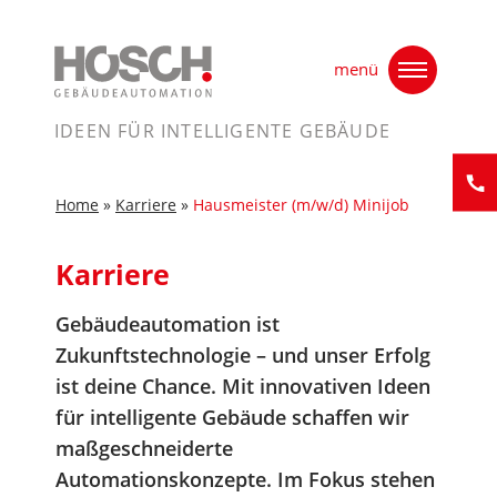
Skip
Home
»
Karriere
»
Hausmeister (m/w/d) Minijob
to
menü
content
IDEEN FÜR INTELLIGENTE GEBÄUDE
Home
»
Karriere
»
Hausmeister (m/w/d) Minijob
Kontak
Karriere
Gebäudeautomation ist
Zukunftstechnologie – und unser Erfolg
ist deine Chance. Mit innovativen Ideen
für intelligente Gebäude schaffen wir
maßgeschneiderte
Automationskonzepte. Im Fokus stehen