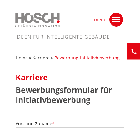
Skip
Home
»
Karriere
»
Bewerbung-Initiativbewerbung
to
menü
content
IDEEN FÜR INTELLIGENTE GEBÄUDE
Home
»
Karriere
»
Bewerbung-Initiativbewerbung
Kontak
Karriere
Bewerbungsformular für
Initiativbewerbung
Vor- und Zuname
*
: