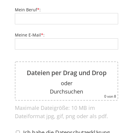
Mein Beruf
*
:
Meine E-Mail
*
:
Dateien per Drag und Drop
oder
Durchsuchen
0
von 8
Maximale Dateigröße: 10 MB im
Dateiformat jpg, gif, png oder als pdf.
Ich habe die
Datenschutzerklärung