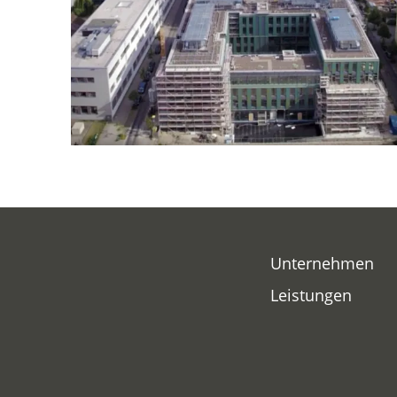
Service
Kö
Le
Nü
Pf
Po
Unternehmen
Leistungen