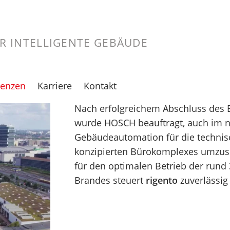
ÜR INTELLIGENTE GEBÄUDE
renzen
Karriere
Kontakt
Nach erfolgreichem Abschluss des E
te
ersicht
Jobportal
wurde HOSCH beauftragt, auch im n
d
rlin
Professionals
Gebäudeautomation für die techni
ungen
nn
Ausbildung &
konzipierten Bürokomplexes umzuse
Studium
für den optimalen Betrieb der rund
esden
Brandes steuert
rigento
zuverlässig
Initiativbewerbung
sseldorf
lle
mburg