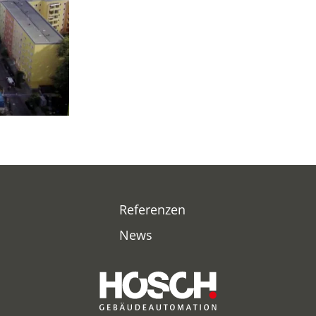
ln
ipzig
rnberg
affenhofen
tsdam
Referenzen
News