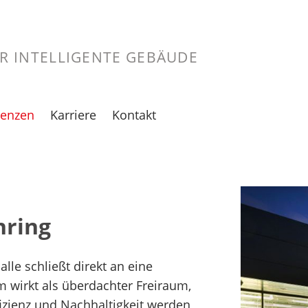
ÜR INTELLIGENTE GEBÄUDE
renzen
Karriere
Kontakt
te
ersicht
Jobportal
d
rlin
Professionals
ungen
nn
Ausbildung &
Studium
hring
esden
Initiativbewerbung
sseldorf
le schließt direkt an eine
lle
 wirkt als überdachter Freiraum,
mburg
ffizienz und Nachhaltigkeit werden