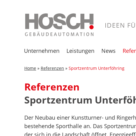
Skip
Home
»
Referenzen
»
Sportzentrum Unterföhring
to
content
IDEEN F
Unternehmen
Leistungen
News
Refe
Historie
Kompetenz & Highlight
Neue Projek
Üb
Home
»
Referenzen
»
Sportzentrum Unterföhring
Gebäudeautomation
Messen un
Be
Referenzen
Veranstalt
Gebäudesicherheit
Bo
Archiv
Sportzentrum Unterfö
Entrauchungssteuerung
Dr
Energiemanagement
Dü
Der Neubau einer Kunstturner- und Ringerhal
Laborregelung
Ha
bestehende Sporthalle an. Das Sportzentrum
Anlagenmodernisierung
Ha
der sich in die Landschaft öffnet. Energiee