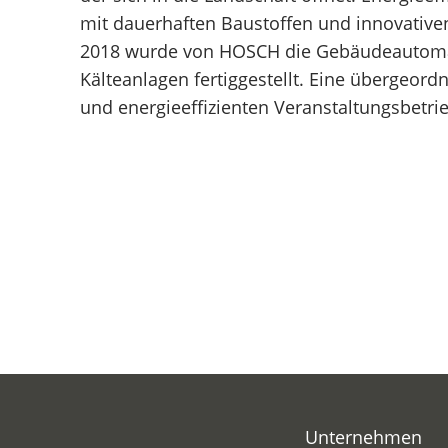
mit dauerhaften Baustoffen und innovativ
Service
Kö
2018 wurde von HOSCH die Gebäudeautomat
Le
Kälteanlagen fertiggestellt. Eine übergeor
Nü
und energieeffizienten Veranstaltungsbetrie
Pf
Po
Unternehmen