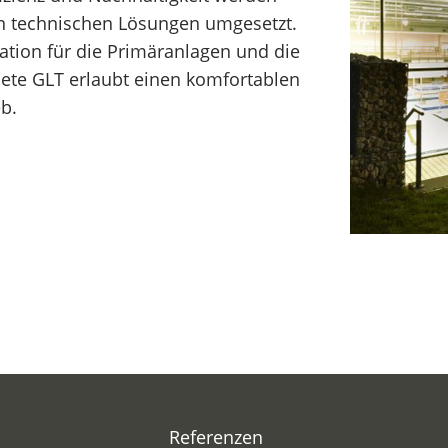
en technischen Lösungen umgesetzt.
ln
ion für die Primäranlagen und die
ipzig
dnete GLT erlaubt einen komfortablen
rnberg
b.
affenhofen
tsdam
Referenzen